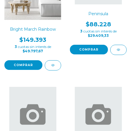
Peninsula
$88.228
Bright March Rainbow
3
cuotas sin interés de
$29.409,33
$149.393
3
cuotas sin interés de
COMPRAR
$49.797,67
COMPRAR