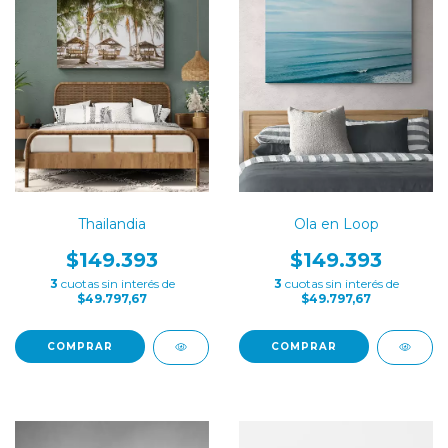
Ola en Loop
Thailandia
$149.393
$149.393
3
cuotas sin interés de
3
cuotas sin interés de
$49.797,67
$49.797,67
COMPRAR
COMPRAR